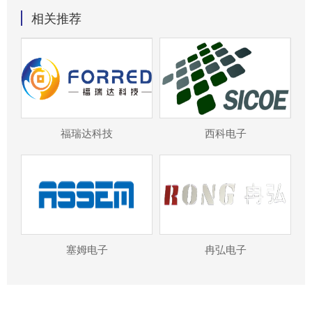
相关推荐
福瑞达科技
西科电子
塞姆电子
冉弘电子