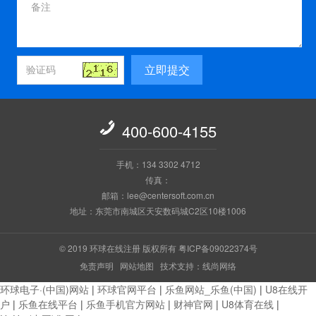
立即提交

400-600-4155
手机：134 3302 4712
传真：
邮箱：lee@centersoft.com.cn
地址：东莞市南城区天安数码城C2区10楼1006
© 2019 环球在线注册 版权所有
粤ICP备09022374号
免责声明
网站地图
技术支持：线尚网络
环球电子·(中国)网站
|
环球官网平台
|
乐鱼网站_乐鱼(中国)
|
U8在线开
户
|
乐鱼在线平台
|
乐鱼手机官方网站
|
财神官网
|
U8体育在线
|