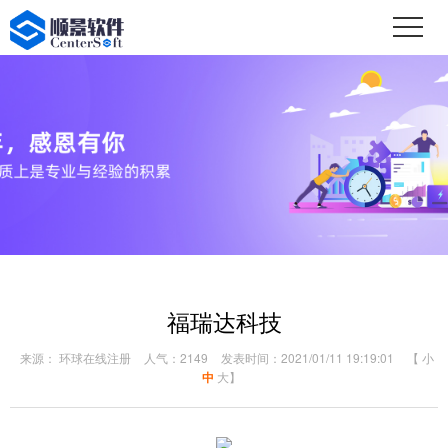
福瑞达科技
来源： 环球在线注册
人气：2149
发表时间：2021/01/11 19:19:01
【
小
中
大
】